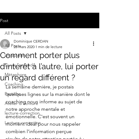
Post
All Posts
Dominique CERDAN
All Posts
26 mars 2020
1 min de lecture
Comment porter plus
Un auteur
d’intérêt à l’autre, lui porter
Lu, vu, entendu
Métaphore
un regard différent ?
Coaching
La semaine dernière, je postais 
Pastiche
quelques lignes sur la manière dont le 
coaching nous informe au sujet de  
Atelier d'écriture
notre approche mentale et 
lecture-correction
émotionnelle. C'est souvent un 
Lecture-correction
moment idéal pour nous rappeler 
combien l’information perçue 
résulte de notre attention portée à :