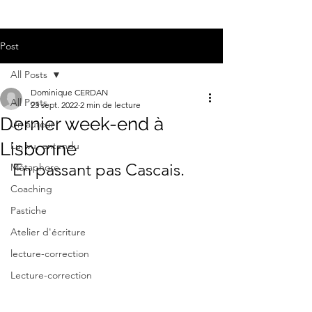
Post
All Posts
Dominique CERDAN
All Posts
23 sept. 2022
2 min de lecture
Dernier week-end à
Un auteur
Lisbonne
Lu, vu, entendu
En passant pas Cascais.
Métaphore
Coaching
Pastiche
Atelier d'écriture
lecture-correction
Lecture-correction