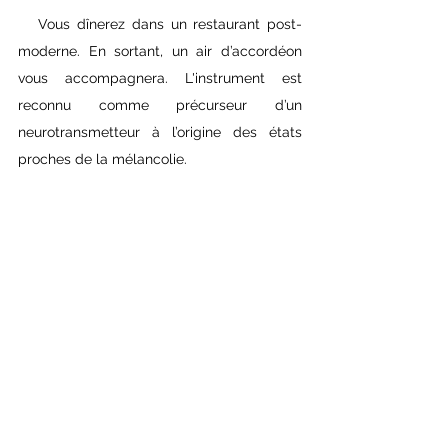
   Vous dînerez dans un restaurant post-
moderne. En sortant, un air d’accordéon 
vous accompagnera. L'instrument est 
reconnu comme précurseur d’un 
neurotransmetteur à l’origine des états 
proches de la mélancolie.
Il sera temps de laisser place à la magie 
de la vie !
Voir tout
Posts récents