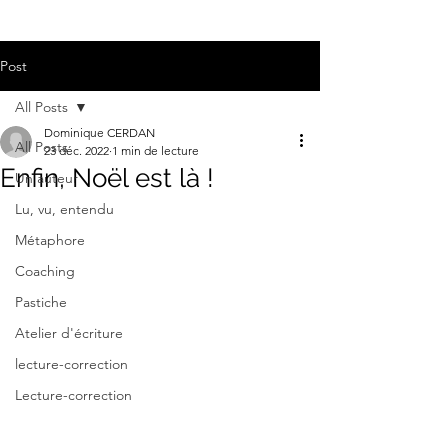
Post
All Posts
Dominique CERDAN
All Posts
23 déc. 2022
1 min de lecture
Enfin, Noël est là !
Un auteur
Lu, vu, entendu
Métaphore
Coaching
Pastiche
Atelier d'écriture
lecture-correction
Lecture-correction