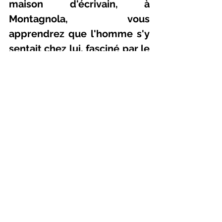
maison d'écrivain, à 
Montagnola, vous 
apprendrez que l'homme s'y 
sentait chez lui, fasciné par le 
paysage incomparable, la 
lumière de la Collina d’Oro et 
le comportement amical des 
Tessinois.