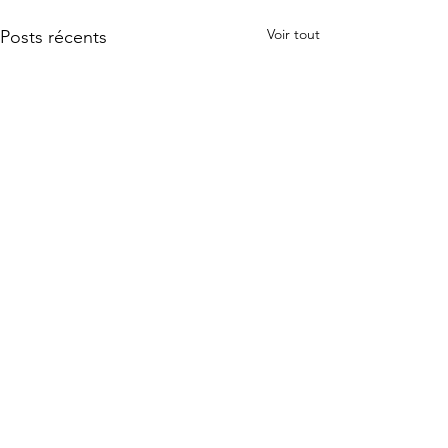
Voir tout
Posts récents
L'intégralité des posts
Depuis plus d’un an, je poste
sur LinkedIn, chaque jour
Commentaires