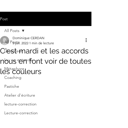
Post
All Posts
Dominique CERDAN
All Posts
5 juil. 2022
1 min de lecture
C'est mardi et les accords
Un auteur
nous en font voir de toutes
Lu, vu, entendu
Métaphore
les couleurs
Coaching
Pastiche
Atelier d'écriture
lecture-correction
Lecture-correction